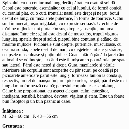
Spitzului, cu un contur mai lung decât pătrat, cu osatură solidă.
Capul este puternic, asemănător cu cel al lupului, de formă conică,
cu craniul plat, cu o cută frontală; nasul este drept şi negru, botul
destul de lung, cu maxilarele puternice, în formă de foarfece. Ochii
sunt întunecaţi, uşor migdalaţi, cu expresie serioasă. Urechile de
mărime mijlocie sunt purtate în sus, drepte şi ascuţite, nu prea
distanţate între ele ; gâtul este destul de musculos, trupul viguros,
lunguieţ, spatele drept şi solid, pieptul bine conturat şi adânc, de
mărime mijlocie. Picioarele sunt drepte, puternice, musculoase, cu
osatură solidă, labele destul de mari, cu degetele curbate şi strânse,
coapsele musculoase şi puţin oblice. Coada atârnă până la jaret când
animalul se odihneşte, iar când este în mişcare o poartă rulat pe spate
sau lateral. Părul este neted şi drept. Gura, maxilarele şi părţile
inferioare ale corpului sunt acoperite cu păr scurt; pe coadă şi pe
picioarele anterioare părul este lung şi formează fanion la coadă şi,
respectiv, un fel de manşon în jurul picioarelor; pe gât, părul este mai
lung dar nu formează coamă; pe restul corpului este semi-lung.
Câine bine proporţionat, cu aspect elegant, calm, cutezător,
inteligent, sensibil, bănuitor, devotat, vigilent şi atent. Este un foarte
bun însoţitor şi un bun paznic al casei.
Înălţimea :
M. 52—60 cm F. 48—56 cm
Greutatea :