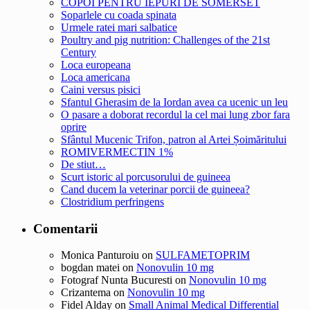
COPOI PENTRU IEPURI DE SOMERSET
Soparlele cu coada spinata
Urmele ratei mari salbatice
Poultry and pig nutrition: Challenges of the 21st
Century
Loca europeana
Loca americana
Caini versus pisici
Sfantul Gherasim de la Iordan avea ca ucenic un leu
O pasare a doborat recordul la cel mai lung zbor fara
oprire
Sfântul Mucenic Trifon, patron al Artei Șoimăritului
ROMIVERMECTIN 1%
De stiut…
Scurt istoric al porcusorului de guineea
Cand ducem la veterinar porcii de guineea?
Clostridium perfringens
Comentarii
Monica Panturoiu
on
SULFAMETOPRIM
bogdan matei
on
Nonovulin 10 mg
Fotograf Nunta Bucuresti
on
Nonovulin 10 mg
Crizantema
on
Nonovulin 10 mg
Fidel Alday
on
Small Animal Medical Differential