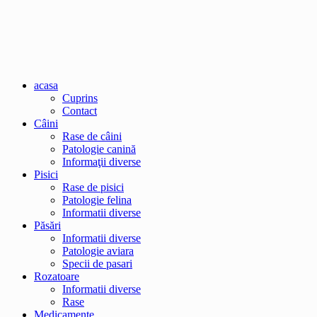
acasa
Cuprins
Contact
Câini
Rase de câini
Patologie canină
Informaţii diverse
Pisici
Rase de pisici
Patologie felina
Informatii diverse
Păsări
Informatii diverse
Patologie aviara
Specii de pasari
Rozatoare
Informatii diverse
Rase
Medicamente