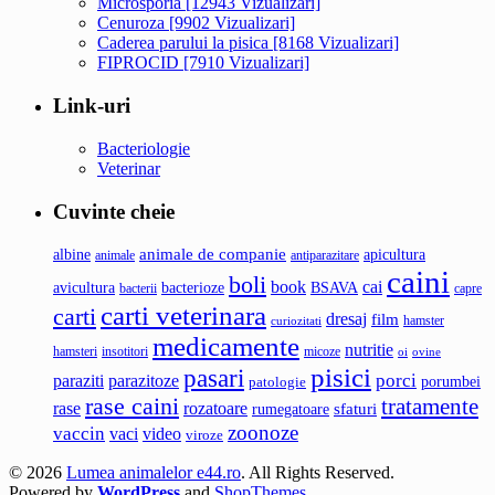
Microsporia [12943 Vizualizari]
Cenuroza [9902 Vizualizari]
Caderea parului la pisica [8168 Vizualizari]
FIPROCID [7910 Vizualizari]
Link-uri
Bacteriologie
Veterinar
Cuvinte cheie
albine
animale de companie
apicultura
antiparazitare
animale
caini
boli
cai
book
avicultura
bacterioze
BSAVA
bacterii
capre
carti veterinara
carti
dresaj
film
hamster
curiozitati
medicamente
nutritie
hamsteri
insotitori
micoze
oi
ovine
pisici
pasari
porci
paraziti
parazitoze
patologie
porumbei
rase caini
tratamente
rase
rozatoare
sfaturi
rumegatoare
zoonoze
vaccin
vaci
video
viroze
© 2026
Lumea animalelor e44.ro
. All Rights Reserved.
Powered by
WordPress
and
ShopThemes