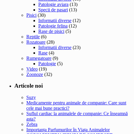
Patologie aviara
(13)
Specii de pasari
(13)
Pisici
(30)
Informatii diverse
(12)
Patologie felina
(12)
Rase de pisici
(5)
Reptile
(6)
Rozatoare
(28)
Informatii diverse
(23)
Rase
(4)
Rumegatoare
(9)
Patologie
(5)
Video
(19)
Zoonoze
(32)
Articole noi
Suzy
Medicamente pentru animale de companie: Care sunt
cele mai bune practici?
Suflul cardiac la animalele de companie: Ce înseamnă
asta?
Zebra
Importanța Parfumurilor în Viața Animalelor