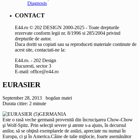
Diagnosis
CONTACT
E44.ro © 202 DESIGN 2000-2025 - Toate drepturile
rezervate conform legii nr. 8/1996 si 285/2004 privind
drepturile de autor.
Daca doriti sa copiati sau sa reproduceti materiale continute de
acest site, contactati-ne la:
E44.ro. - 202 Design
Bucuresti, sector 3
E-mail: office@e44.ro
EURASIER
September 28, 2013
bogdan matei
Durata citire:
2
minute
GERMANIA
Este o rasă veche germană provenită din încrucişarea Chow-Chow
şi Wolf-Spitz. Prin selecţii severe şi atente s-a ajuns, în decursul
anilor, să se obţină exemplarele de astăzi, apreciate nu numai în
Europa, ci şi în America.
Câine de talie mijlocie, foarte asemănător