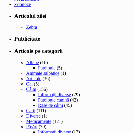
Zoonoze
Articolul zilei
Zebra
Publicitate
Articole pe categorii
Albine
(16)
Patologie
(5)
Animale salbatice
(1)
Articole
(36)
Cai
(5)
Câini
(156)
Informaţii diverse
(79)
Patologie canină
(42)
Rase de câini
(45)
Carti
(111)
Diverse
(1)
Medicamente
(121)
Păsări
(39)
Informatii diverse
(13)