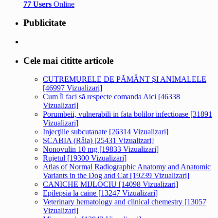
77 Users
Online
Publicitate
Cele mai cititte articole
CUTREMURELE DE PĂMÂNT ŞI ANIMALELE
[46997 Vizualizari]
Cum îl faci să respecte comanda Aici [46338
Vizualizari]
Porumbeii, vulnerabili in fata bolilor infectioase [31891
Vizualizari]
Injecţiile subcutanate [26314 Vizualizari]
SCABIA (Râia) [25431 Vizualizari]
Nonovulin 10 mg [19833 Vizualizari]
Rujetul [19300 Vizualizari]
Atlas of Normal Radiographic Anatomy and Anatomic
Variants in the Dog and Cat [19239 Vizualizari]
CANICHE MIJLOCIU [14098 Vizualizari]
Epilepsia la caine [13247 Vizualizari]
Veterinary hematology and clinical chemestry [13057
Vizualizari]